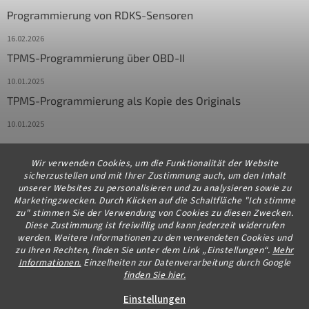
Programmierung von RDKS-Sensoren
16.02.2026
TPMS-Programmierung über OBD-II
10.01.2025
TPMS-Programmierung als Kopie des Originals
10.01.2025
Wir verwenden Cookies, um die Funktionalität der Website
Kontakt
sicherzustellen und mit Ihrer Zustimmung auch, um den Inhalt
unserer Websites zu personalisieren und zu analysieren sowie zu
info
@
diagstore.de
Marketingzwecken. Durch Klicken auf die Schaltfläche "Ich stimme
zu" stimmen Sie der Verwendung von Cookies zu diesen Zwecken.
+491706654834
Diese Zustimmung ist freiwillig und kann jederzeit widerrufen
werden. Weitere Informationen zu den verwendeten Cookies und
zu Ihren Rechten, finden Sie unter dem Link „Einstellungen“.
Mehr
Informationen.
Einzelheiten zur Datenverarbeitung durch Google
finden Sie hier.
Erstellt von Shoptet Premium
Einstellungen