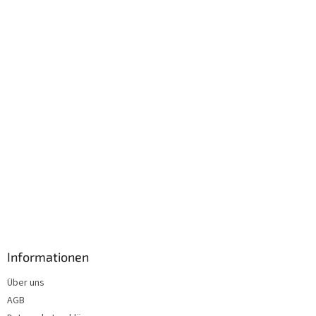
e
i
l
e
Informationen
Über uns
AGB