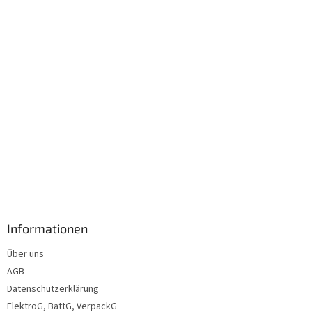
l
e
Informationen
Über uns
AGB
Datenschutzerklärung
ElektroG, BattG, VerpackG